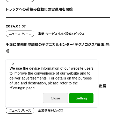
トラックへの荷積み自動化の実運用を開始
2024.03.07
ニュースリリース
事業・サービス
拠点・設備
トピックス
千葉に業務用空調機のテクニカルセンター「テクノロジス®幕張」完
成
2024.02.22
お知らせ
展示会・イベント
ICT・DX
トピックス
「EC活用サポートWEEK 第4回テーマ 『アジア市場』」※1に出展
2024.02.15
ニュースリリース
企業情報
トピックス