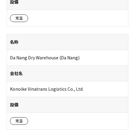
設備
常温
名称
Da Nang Dry Warehouse (Da Nang)
会社名
Konoike Vinatrans Logistics Co., Ltd.
設備
常温