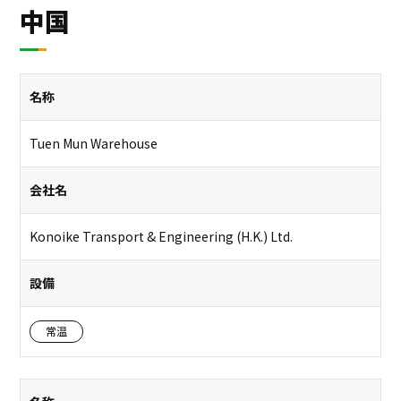
中国
名称
Tuen Mun Warehouse
会社名
Konoike Transport & Engineering (H.K.) Ltd.
設備
常温