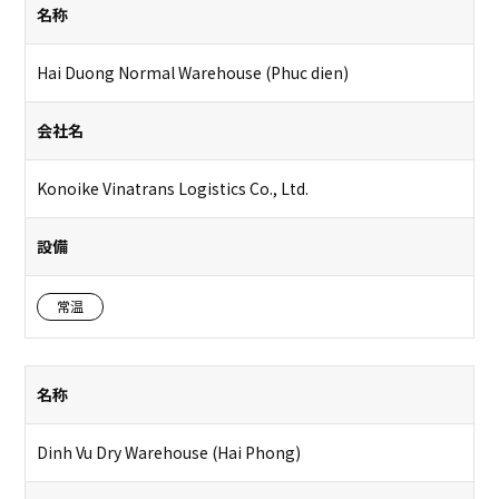
名称
Hai Duong Normal Warehouse (Phuc dien)
会社名
Konoike Vinatrans Logistics Co., Ltd.
設備
常温
名称
Dinh Vu Dry Warehouse (Hai Phong)