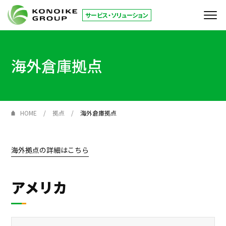
サービス・ソリューション
サービス・ソリューション
サービス
海外倉庫拠点
検索
KONOIKE
ジャーナル
必要な項目を選択してください。
倉庫拠点
HOME
拠点
海外倉庫拠点
「業界」から探す
お役立ち情報
海外拠点の詳細はこちら
リセットする
コーポレートサイト
アメリカ
JP
EN
お問い合わせ