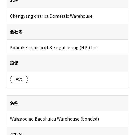
名称
Chengyang district Domestic Warehouse
会社名
Konoike Transport & Engineering (H.K.) Ltd.
設備
常温
名称
Waigaoqiao Baoshuiqu Warehouse (bonded)
会社名