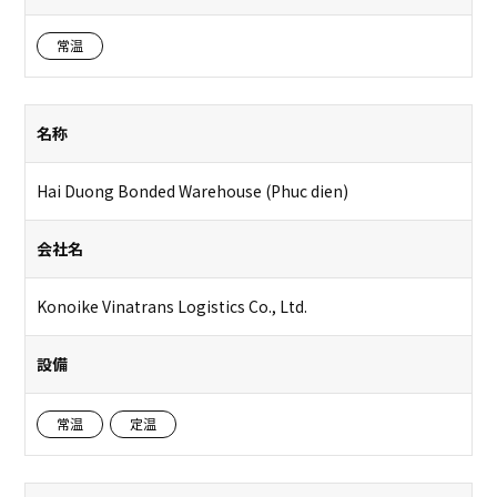
常温
名称
Hai Duong Bonded Warehouse (Phuc dien)
会社名
Konoike Vinatrans Logistics Co., Ltd.
設備
常温
定温