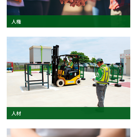
プロジェクト
ストーリー
サービス・ソリューション
人権
JP
EN
お問い合わせ
人材