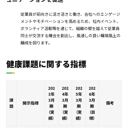
従業員が前向きに活き活きと働き、会社へのエンゲージ
メントやモチベーションを高めるため、社内イベント、
ボランティア活動等を通じて、組織の壁を越えて従業員
同士が交流する機会を創出し、風通しの良い職場風土の
醸成を図ります。
健康課題に関する指標
202
202
202
202
3年
4年
5年
6年
課
3月
3月
3月
3月
開示指標
備考
題
期
期
期
期
（実
（実
（実
（目
績）
績）
績）
標）