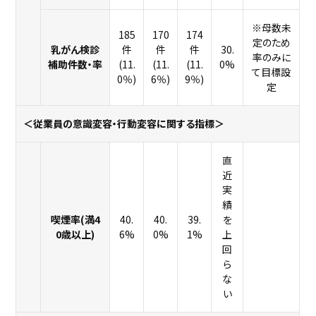
※母数未
185
170
174
定のため
乳がん検診
件
件
件
30.
率のみに
補助件数・率
(11.
(11.
(11.
0%
て目標設
0％)
6％)
9％)
定
＜従業員の意識変容・行動変容に関する指標＞
直
近
実
績
喫煙率(満4
40.
40.
39.
を
0歳以上)
6%
0%
1%
上
回
ら
な
い