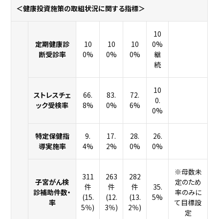
＜健康投資施策の取組状況に関する指標＞
10
定期健康診
10
10
10
0%
断受診率
0%
0%
0%
継
続
10
ストレスチェ
66.
83.
72.
0.
ック受検率
8%
0%
6%
0%
特定保健指
9.
17.
28.
26.
導実施率
4%
2%
0%
0%
※母数未
311
263
282
子宮がん検
定のため
件
件
件
35.
診補助件数・
率のみに
(15.
(12.
(13.
5%
率
て目標設
5％)
3％)
2％)
定