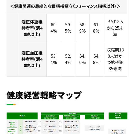
＜健康関連の最終的な目標指標（パフォーマンス指標以外）＞
適正体重維
BMI18.5
60.
59.
58.
61.
持者率(満4
から25未
4%
5%
9%
8%
0歳以上)
満
収縮期13
適正血圧維
53.
52.
54.
54.
0未満か
持者率(満4
4%
4%
0%
8%
つ拡張期
0歳以上)
85未満
健康経営戦略マップ