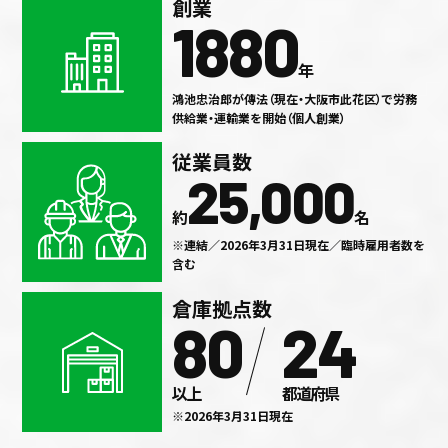
創業
1880
年
鴻池忠治郎が傳法（現在・大阪市此花区）で労務
供給業・運輸業を開始（個人創業）
従業員数
25,000
約
名
※連結／2026年3月31日現在／臨時雇用者数を
含む
倉庫拠点数
80
24
以上
都道府県
※2026年3月31日現在