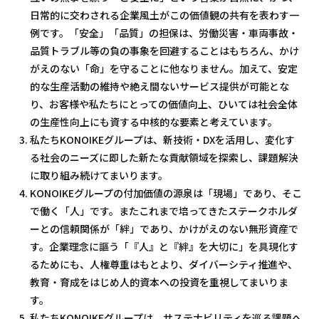
日常的に交わされる企業風土がこの価値観の共有を表わす一
例です。「安全」「品質」の担保は、労働災害・車両事故・
品質トラブル等の負の事象を回避することはもちろん、かけ
がえのない「命」を守ることに他なりません。加えて、安定
的な生産活動の維持や絶え間ないサービス提供が可能とな
り、お客様や私たちにとっての価値向上、ひいては社会全体
の生産性向上にも資する中核的な要素と考えています。
私たちKONOIKEグループは、新技術・DXを活用し、変化す
る社会のニーズに即した新たな貢献領域を探索し、課題解決
に取り組み続けてまいります。
KONOIKEグループの付加価値の源泉は「現場」であり、そこ
で働く「人」です。またこれまで培ってきたステークホルダ
ーとの信頼関係が「絆」であり、かけがえのない無形資産で
す。企業理念に謳う「『人』と『絆』を大切に」を具現化す
るためにも、人権尊重はもとより、ダイバーシティ推進や、
教育・育成をはじめ人的資本への投資を重視してまいりま
す。
私たちKONOIKEグループは、サステナビリティを巡る課題へ