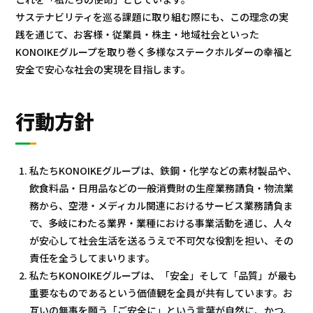
プロジェクト
ストーリー
サステナビリティを巡る課題に取り組む際にも、この理念の実
践を通じて、お客様・従業員・株主・地域社会といった
サービス・ソリューション
KONOIKEグループを取り巻く多様なステークホルダーの幸福と
安全で安心な社会の実現を目指します。
JP
EN
お問い合わせ
行動方針
私たちKONOIKEグループは、鉄鋼・化学などの素材製品や、
飲食料品・日用品などの一般消費財の生産業務請負・物流業
務から、空港・メディカル関連におけるサービス業務請負ま
で、多岐にわたる業界・業種における事業活動を通じ、人々
が安心して社会生活を送るうえで不可欠な役割を担い、その
責任を全うしてまいります。
私たちKONOIKEグループは、「安全」そして「品質」が最も
重要なものであるという価値観を全員が共有しています。お
互いの無事を願う「ご安全に」という言葉が自然に、かつ、