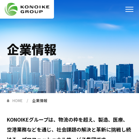
Who we are
企業情報
企業情報
ニュース
IR情報
サステナビリティ
HOME
企業情報
採用情報
KONOIKEグループは、物流の枠を超え、製造、医療、
KONOIKE
ジャーナル
空港業務などを通じ、社会課題の解決と革新に挑戦し続