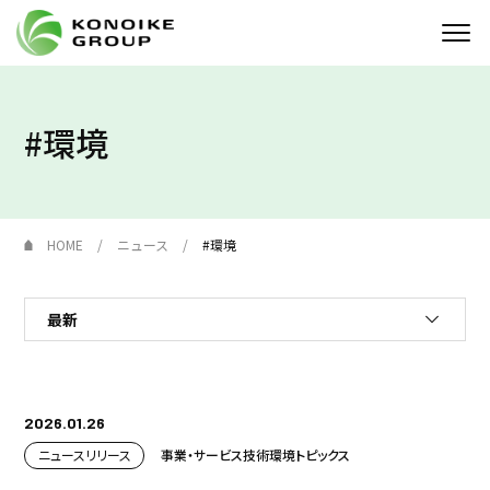
Who we are
#環境
企業情報
ニュース
HOME
ニュース
#環境
IR情報
サステナビリティ
採用情報
2026.01.26
KONOIKE
ジャーナル
ニュースリリース
事業・サービス
技術
環境
トピックス