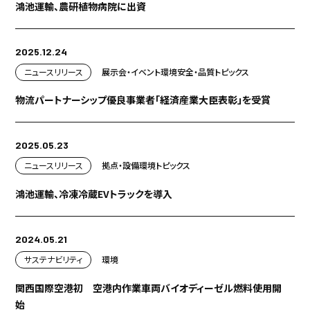
鴻池運輸、農研植物病院に出資
プロジェクト
ストーリー
サービス・ソリューション
2025.12.24
ニュースリリース
展示会・イベント
環境
安全・品質
トピックス
JP
EN
お問い合わせ
物流パートナーシップ優良事業者「経済産業大臣表彰」を受賞
2025.05.23
ニュースリリース
拠点・設備
環境
トピックス
鴻池運輸、冷凍冷蔵EVトラックを導入
2024.05.21
サステナビリティ
環境
関西国際空港初 空港内作業車両バイオディーゼル燃料使用開
始