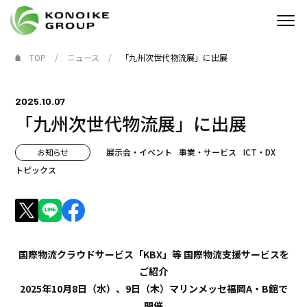
TOP
ニュース
「九州次世代物流展」に出展
Who we are
2025.10.07
企業情報
「九州次世代物流展」に出展
ニュース
お知らせ
展示会・イベント
事業・サービス
ICT・DX
トピックス
IR情報
サステナビリティ
採用情報
国際物流クラウドサービス「KBX」等 国際物流支援サービスを
ご紹介
KONOIKE
ジャーナル
2025年10月8日（水）、9日（木）マリンメッセ福岡A・B館で
開催