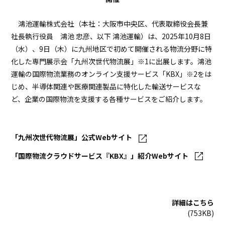
プロジェクト
ストーリー
鴻池運輸株式会社（本社：大阪市中央区、代表取締役会長兼
サービス・ソリューション
社長執行役員 鴻池 忠彦、以下 鴻池運輸）は、2025年10月8日
（水）、9日（木）に九州地区で初めて開催される物流分野に特
化した専門展示会「九州次世代物流展」※1に出展します。鴻池
JP
EN
お問い合わせ
運輸の国際物流業務のオンライン支援サービス「KBX」※2をは
じめ、半導体関連や医療関連製品に特化した輸送サービスな
ど、企業の国際物流を支援する各種サービスをご紹介します。
「九州次世代物流展」公式Webサイト
「国際物流クラウドサービス『KBX』」紹介Webサイト
詳細はこちら
(753KB)