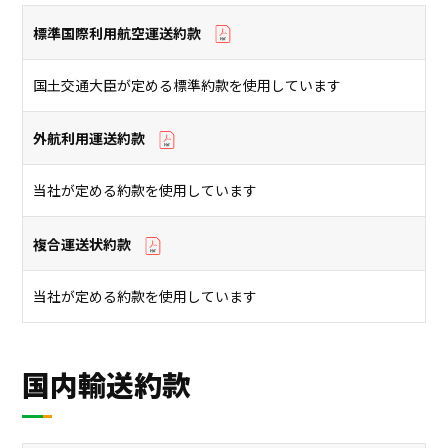
プロジェクト
ストーリー
標準国際利用航空運送約款
サービス・ソリューション
国⼟交通⼤⾂が定める標準約款を使⽤しています
外航利用運送約款
JP
EN
お問い合わせ
当社が定める約款を使用しています
複合運送状約款
当社が定める約款を使用しています
国内輸送約款