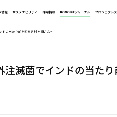
IR情報
サステナビリティ
採用情報
KONOIKE
ジャーナル
プロジェクト
ス
ンドの当たり前を変える村上 衛さん～
外注滅菌でインドの当たり