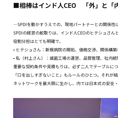
■相棒はインド人CEO 「外」と「
―SPDIを動かすうえでの、現地パートナーとの関係性
SPDIの経営の舵取りは、インド人CEOのヒテシュさ
役割分担はとても明確で、
• ヒテシュさん：新規病院の開拓、価格交渉、関係構
• 私（村上さん）：滅菌工場の運営、品質管理、社内
重要な契約条件や見積もりは、必ず二人でテーブルにつ
「口を出しすぎないこと」もルールのひとつ。それが
ネットワークを最大限に生かし、内では日本式の安全