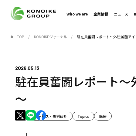
Who we are
企業情報
ニュース
TOP
KONOIKEジャーナル
駐在員奮闘レポート～外注滅菌でイ
2026.05.13
駐在員奮闘レポート～
～
人
サービス・事例紹介
Topics
医療