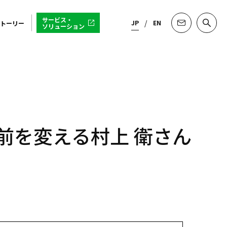
サービス・
JP
EN
トーリー
ソリューション
前を変える村上 衛さん