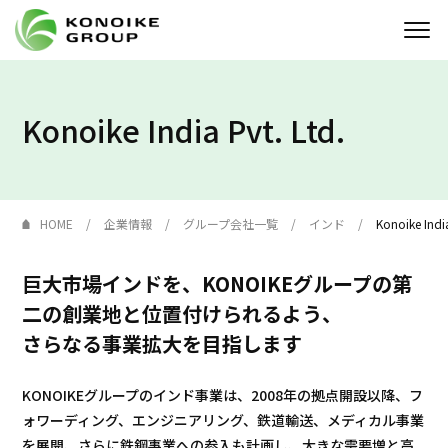
Who we are
Konoike India Pvt. Ltd.
企業情報
ニュース
HOME
企業情報
グループ会社一覧
インド
Konoike India
IR情報
巨大市場インドを、KONOIKEグループの第
二の創業地と位置付けられるよう、
サステナビリティ
さらなる事業拡大を目指します
採用情報
KONOIKEグループのインド事業は、2008年の拠点開設以降、フ
KONOIKE
ジャーナル
ォワーディング、エンジニアリング、鉄道輸送、メディカル事業
を展開、さらに鉄鋼事業への参入も計画し、大きな需要増と高