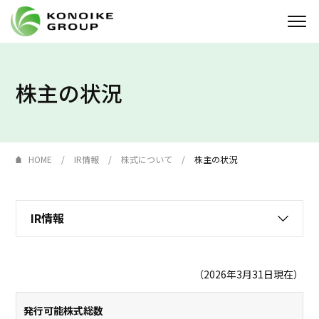
Who we are
株主の状況
企業情報
ニュース
HOME
IR情報
株式について
株主の状況
IR情報
IR情報
サステナビリティ
採用情報
（2026年3月31日現在）
KONOIKE
ジャーナル
発行可能株式総数