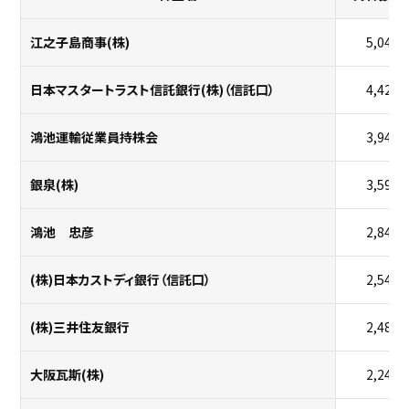
江之子島商事(株)
5,040,
日本マスタートラスト信託銀行(株)（信託口）
4,426,
鴻池運輸従業員持株会
3,945,
銀泉(株)
3,598,
鴻池 忠彦
2,846,
(株)日本カストディ銀行（信託口）
2,545,
(株)三井住友銀行
2,480,
大阪瓦斯(株)
2,248,