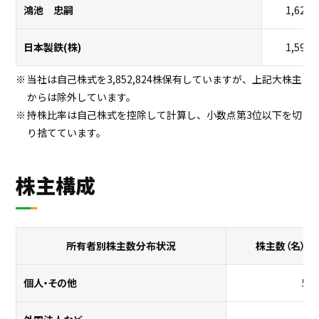
鴻池 忠嗣
1,623,
日本製鉄(株)
1,591,
当社は自己株式を3,852,824株保有していますが、上記大株主
からは除外しています。
持株比率は自己株式を控除して計算し、小数点第3位以下を切
り捨てています。
株主構成
所有者別株主数分布状況
株主数（名）
個人・その他
5,5