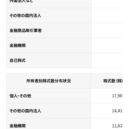
外国法人など
2
その他の国内法人
金融商品取引業者
金融機関
自己株式
所有者別株式数分布状況
株式数（株）
個人・その他
17,909,9
その他の国内法人
14,419,7
金融機関
11,620,4