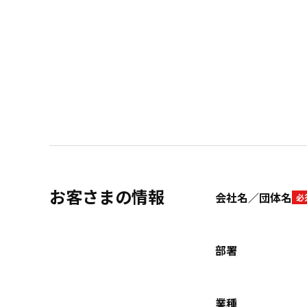
お客さまの情報
会社名／団体名
必
部署
業種