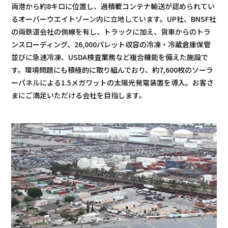
両港から約8キロに位置し、過積載コンテナ輸送が認められてい
プロジェクト
ストーリー
るオーバーウエイトゾーン内に立地しています。UP社、BNSF社
の両鉄道会社の側線を有し、トラックに加え、貨車からのトラ
サービス・ソリューション
ンスローディング、26,000パレット収容の冷凍・冷蔵倉庫保管
並びに急速冷凍、USDA検査業務など複合機能を備えた施設で
す。環境問題にも積極的に取り組んでおり、約7,600枚のソーラ
JP
EN
お問い合わせ
ーパネルによる1.5メガワットの太陽光発電装置を導入。お客さ
まにご満足いただける会社を目指します。