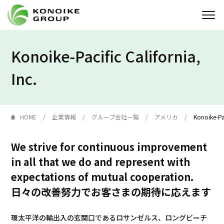
Konoike-Pacific California,
Who we are
Inc.
企業情報
ニュース
HOME
企業情報
グループ会社一覧
アメリカ
Konoike-Pac
IR情報
We strive for continuous improvement
サステナビリティ
in all that we do and represent with
expectations of mutual cooperation.
採用情報
日々の改善努力でお客さまの期待に応えます
KONOIKE
ジャーナル
環太平洋の輸出入の玄関口であるロサンゼルス、ロングビーチ