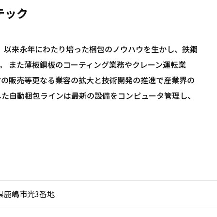
テック
。 以来永年にわたり培った梱包のノウハウを生かし、鉄鋼
。 また薄板鋼板のコーティング業務やクレーン運転業
材の販売等更なる業容の拡大と技術開発の推進で産業界の
した自動梱包ラインは最新の設備をコンピュータ管理し、
茨城県鹿嶋市光3番地