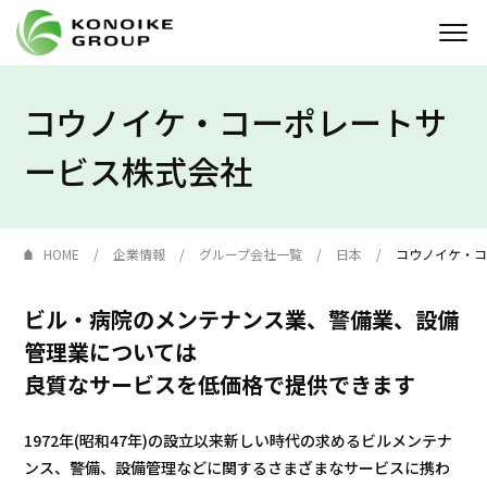
コウノイケ・コーポレートサ
Who we are
ービス株式会社
企業情報
ニュース
HOME
企業情報
グループ会社一覧
日本
コウノイケ・
IR情報
ビル・病院のメンテナンス業、警備業、設備
サステナビリティ
管理業については
良質なサービスを低価格で提供できます
採用情報
1972年(昭和47年)の設立以来新しい時代の求めるビルメンテナ
KONOIKE
ジャーナル
ンス、警備、設備管理などに関するさまざまなサービスに携わ