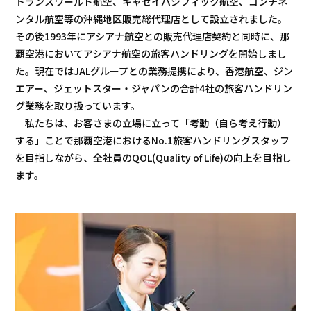
トランスワールド航空、キャセイパシフィック航空、コンチネ
プロジェクト
ストーリー
ンタル航空等の沖縄地区販売総代理店として設立されました。
その後1993年にアシアナ航空との販売代理店契約と同時に、那
サービス・ソリューション
覇空港においてアシアナ航空の旅客ハンドリングを開始しまし
た。現在ではJALグループとの業務提携により、香港航空、ジン
エアー、ジェットスター・ジャパンの合計4社の旅客ハンドリン
JP
EN
お問い合わせ
グ業務を取り扱っています。
私たちは、お客さまの立場に立って「考動（自ら考え行動）
する」ことで那覇空港におけるNo.1旅客ハンドリングスタッフ
を目指しながら、全社員のQOL(Quality of Life)の向上を目指し
ます。