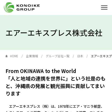
Who we are
エアーエキスプレス株式会社
企業情報
ニュース
HOME
企業情報
グループ会社一覧
日本
エアーエキスプ
IR情報
From OKINAWA to the World
「人と地域の連携を世界に」という社是のも
サステナビリティ
と、沖縄県の発展と観光振興に貢献してまい
採用情報
ります
KONOIKE
ジャーナル
エアーエキスプレス（株）は、1978年にエア・マニラ航空、