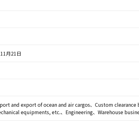
)11月21日
mport and export of ocean and air cargos、Custom clearanc
mechanical equipments, etc.、Engineering、Warehouse busin