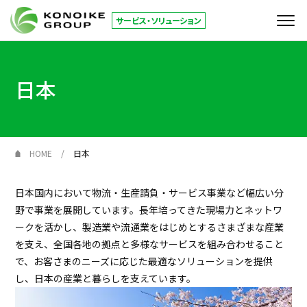
サービス・ソリューション
サービス
日本
KONOIKE
ジャーナル
倉庫拠点
HOME
日本
お役立ち情報
日本国内において物流・生産請負・サービス事業など幅広い分
野で事業を展開しています。長年培ってきた現場力とネットワ
コーポレートサイト
ークを活かし、製造業や流通業をはじめとするさまざまな産業
を支え、全国各地の拠点と多様なサービスを組み合わせること
で、お客さまのニーズに応じた最適なソリューションを提供
JP
EN
し、日本の産業と暮らしを支えています。
お問い合わせ