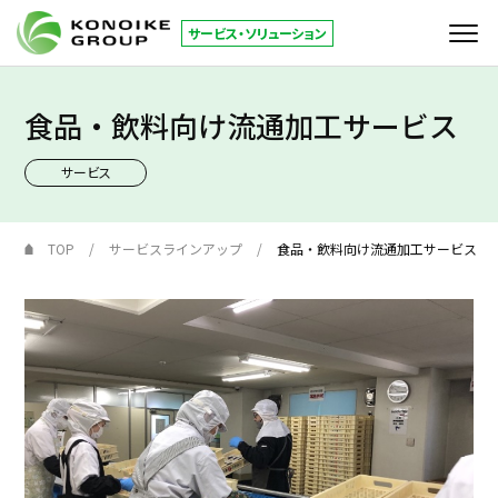
サービス・ソリューション
食品・飲料向け流通加工サービス
サービス
サービス
KONOIKE
ジャーナル
倉庫拠点
TOP
サービスラインアップ
食品・飲料向け流通加工サービス
お役立ち情報
コーポレートサイト
JP
EN
お問い合わせ