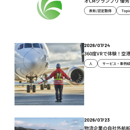
オCMグランプリ 優
表彰/認定取得
Topi
2026/07/24
360度VRで体験！
人
サービス・事例
2026/07/23
物流企業の自社外航船「