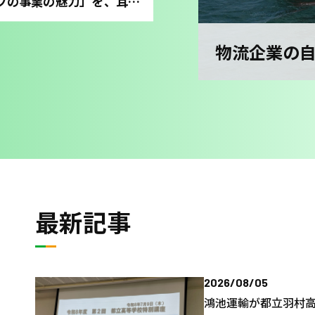
「一言では説明できないKONOIKEグループの事業の魅力」を、耳で伝える。ラジオCMグランプリ 優秀賞受賞の裏側
物流企業の自
最新記事
2026/08/05
鴻池運輸が都立羽村