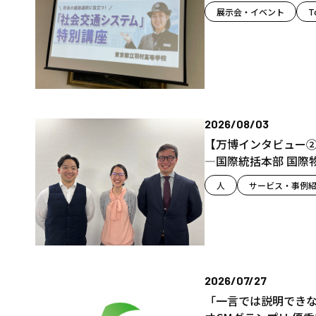
展示会・イベント
T
2026/08/03
【万博インタビュー②
―国際統括本部 国際
人
サービス・事例
2026/07/27
「一言では説明できな