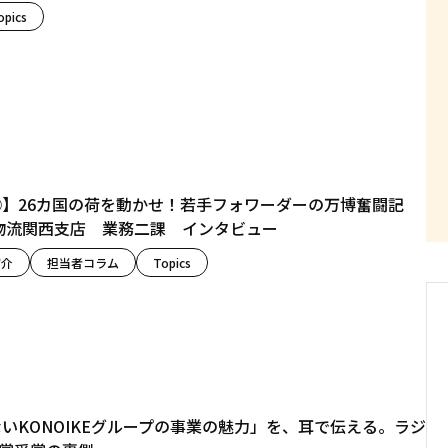
opics
】26カ国の荷を動かせ！若手フォワーダーの万博奮闘記
物流関西支店 業務二課 インタビュー
紹介
担当者コラム
Topics
いKONOIKEグループの事業の魅力」を、耳で伝える。ラジ