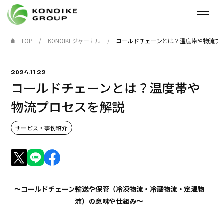
TOP
KONOIKEジャーナル
コールドチェーンとは？温度帯や物流
Who we are
2024.11.22
企業情報
コールドチェーンとは？温度帯や
ニュース
物流プロセスを解説
IR情報
サービス・事例紹介
サステナビリティ
採用情報
～コールドチェーン輸送や保管（冷凍物流・冷蔵物流・定温物
流）の意味や仕組み～
KONOIKE
ジャーナル