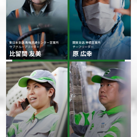
東日本支店 青梅流通センター営業所
関東支店 神栖営業所
サブグループリーダー
チーフリーダー
比留間 友美
原 広幸