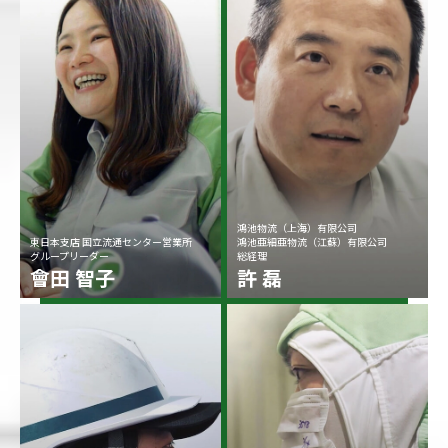
鴻池物流（上海）有限公司
東日本支店 国立流通センター営業所
鴻池亜細亜物流（江蘇）有限公司
グループリーダー
総経理
會田 智子
許 磊