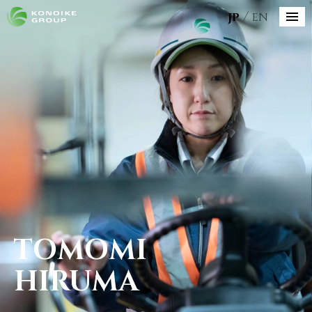
JP
EN
TOMOMI
HIRUMA