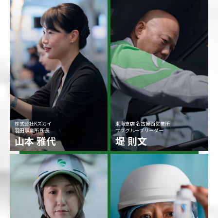
株式会社Kスカイ
東海支店 名古屋西営業所
羽田事業所 所長
サブグループリーダー
山本 雅代
堤 則文