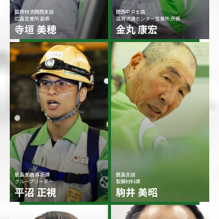
国際物流関西支店
関西中央支店
広島営業所 副長
滋賀流通センター営業所 所長
寺垣 美穂
金丸 康宏
鹿島支店 厚板課
鹿島支店
グループリーダー
製鋼材料課
平沼 正視
駒井 美昭