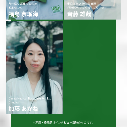
九州産交運輸株式会社
東日本支店 渋川営業所
熊本センター
包装部門 サブグループリーダー
福島 奈瑠海
斉藤 雄哉
Carna Medical Database Pvt. Ltd.
Director
加藤 あかね
※所属・役職名はインタビュー当時のものです。