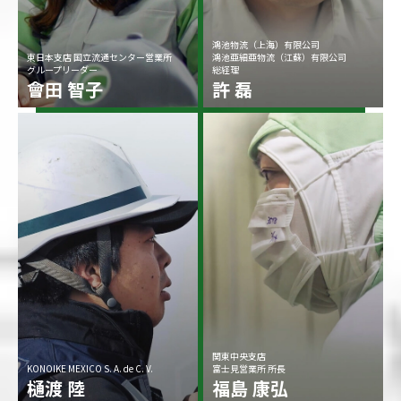
鴻池物流（上海）有限公司
東日本支店 国立流通センター営業所
鴻池亜細亜物流（江蘇）有限公司
グループリーダー
総経理
會田 智子
許 磊
関東中央支店
KONOIKE MEXICO S. A. de C. V.
富士見営業所 所長
樋渡 陸
福島 康弘