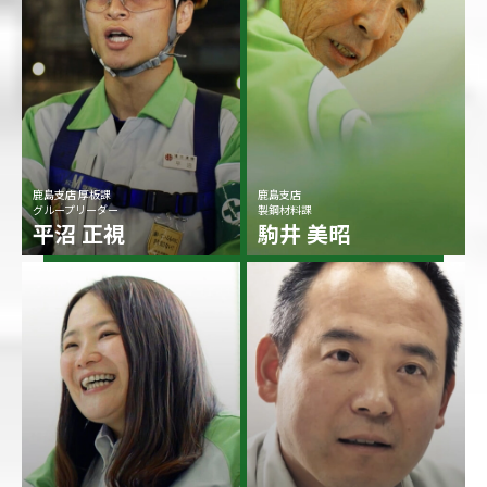
鹿島支店 厚板課
鹿島支店
グループリーダー
製鋼材料課
平沼 正視
駒井 美昭