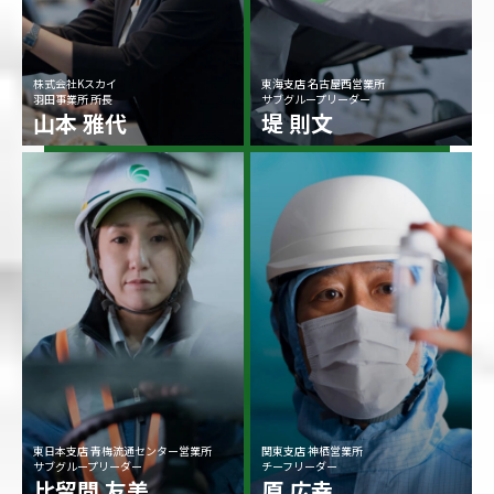
株式会社Kスカイ
東海支店 名古屋西営業所
羽田事業所 所長
サブグループリーダー
山本 雅代
堤 則文
東日本支店 青梅流通センター営業所
関東支店 神栖営業所
サブグループリーダー
チーフリーダー
比留間 友美
原 広幸