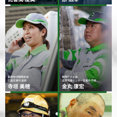
国際物流関西支店
関西中央支店
広島営業所 副長
滋賀流通センター営業所 所長
寺垣 美穂
金丸 康宏