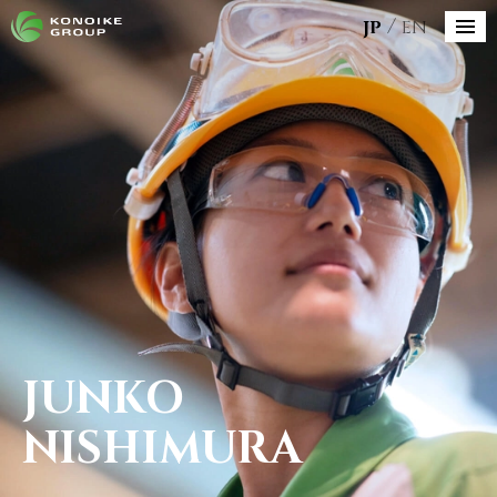
JP
EN
JUNKO
NISHIMURA