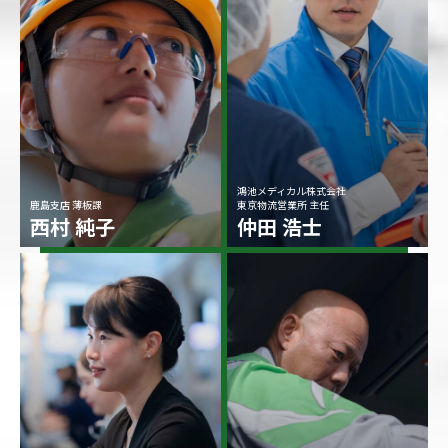
鴻池メディカル株式会社
鹿島支店 薄板課
東京物流営業所 主任
西村 純子
仲田 浩士