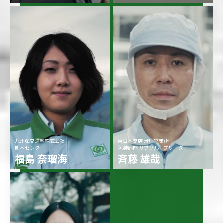
九州産交運輸株式会社
東日本支店 渋川営業所
熊本センター
包装部門 サブグループリーダー
福島 奈瑠海
斉藤 雄哉