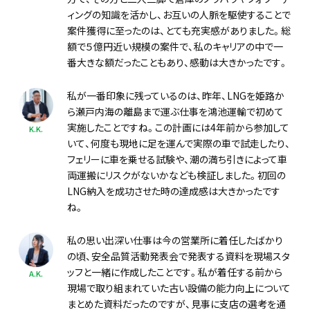
ィングの知識を活かし、お互いの人脈を駆使することで
案件獲得に至ったのは、とても充実感がありました。総
額で５億円近い規模の案件で、私のキャリアの中で一
番大きな額だったこともあり、感動は大きかったです。
私が一番印象に残っているのは、昨年、LNGを姫路か
ら瀬戸内海の離島まで運ぶ仕事を鴻池運輸で初めて
実施したことですね。この計画には4年前から参加して
K.K.
いて、何度も現地に足を運んで実際の車で試走したり、
フェリーに車を乗せる試験や、潮の満ち引きによって車
両運搬にリスクがないかなども検証しました。初回の
LNG納入を成功させた時の達成感は大きかったです
ね。
私の思い出深い仕事は今の営業所に着任したばかり
の頃、安全品質活動発表会で発表する資料を現場スタ
ッフと一緒に作成したことです。私が着任する前から
A.K.
現場で取り組まれていた古い設備の能力向上について
まとめた資料だったのですが、見事に支店の選考を通