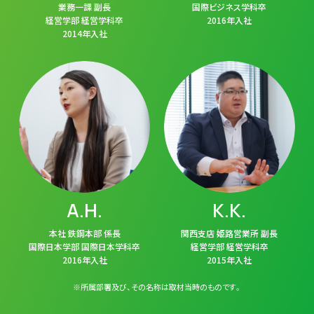
業務一課 副長
国際ビジネス学科卒
経営学部 経営学科卒
2016年入社
2014年入社
A.H.
K.K.
本社 鉄鋼本部 係長
関西支店 姫路営業所 副長
国際日本学部 国際日本学科卒
経営学部 経営学科卒
2016年入社
2015年入社
※所属部署及び、その名称は取材当時のものです。