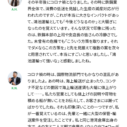
その半年後にコロナ禍となりました。その時に鉄鋼業
界全体で、消費の低迷を見越した生産の減産対応が行
A.H.
われたのですが、これが本当に大きなインパクトがあっ
て、鴻池運輸としても「今後どうなるのか」と大騒ぎに
なったのを覚えています。そんな状況で印象に残った
のは、鉄鋼本部の上司や支店長の皆さんの冷静さでし
た。未曾有の危機でも「こういう方策を取ります。それ
でダメならこの方策を」と先を見据えて複数の案を次々
と用意されていて、本当にすごいと思いましたし、「鴻
池運輸って強いな」と感動しましたね。
コロナ禍の時は、国際物流部門でもかなりの混乱があ
りましたよ。あの時は、海上輸送が止まったり、コンテ
ナ不足などの要因で海上輸送運賃も大幅に値上がり
K.N.
して……。私たち営業としても値上げの説明や荷物を
積める船が無いことをお伝えして、お客さまには謝って
ばかりでしたね。それも印象深いことの一つですが、私
が一番覚えているのは、先輩と一緒に大型の保管・輸
送案件を受注したことです。私と同じ港湾倉庫出身の
方で、その方と二人三脚で倉庫のノウハウやフォワーデ