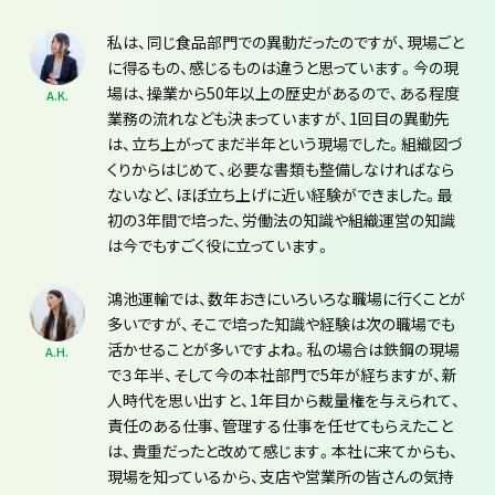
私は、同じ食品部門での異動だったのですが、現場ごと
に得るもの、感じるものは違うと思っています。今の現
場は、操業から50年以上の歴史があるので、ある程度
A.K.
業務の流れなども決まっていますが、1回目の異動先
は、立ち上がってまだ半年という現場でした。組織図づ
くりからはじめて、必要な書類も整備しなければなら
ないなど、ほぼ立ち上げに近い経験ができました。最
初の3年間で培った、労働法の知識や組織運営の知識
は今でもすごく役に立っています。
鴻池運輸では、数年おきにいろいろな職場に行くことが
多いですが、そこで培った知識や経験は次の職場でも
活かせることが多いですよね。私の場合は鉄鋼の現場
A.H.
で３年半、そして今の本社部門で5年が経ちますが、新
人時代を思い出すと、1年目から裁量権を与えられて、
責任のある仕事、管理する仕事を任せてもらえたこと
は、貴重だったと改めて感じます。本社に来てからも、
現場を知っているから、支店や営業所の皆さんの気持