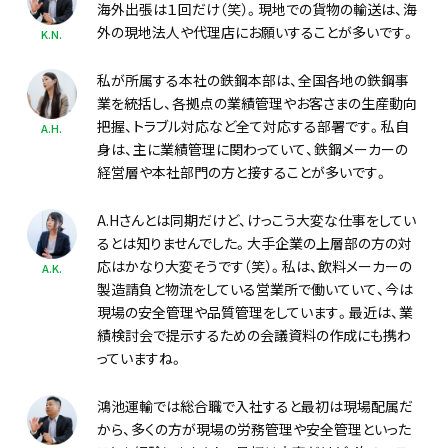
海外出張は１回だけ（笑）。現地での貨物の輸送は、海
外の現地法人や代理店にお願いすることが多いです。
K.N.
私が所属する本社の鉄鋼本部は、全国各地の鉄鋼事
業を統括し、各拠点の業績管理やお客さまの生産動向
把握、トラブル対応など全て対応する部署です。私自
A.H.
身は、主に業績管理に関わっていて、鉄鋼メーカーの
経営層や本社部門の方と接することが多いです。
A.Hさんとは同期だけど、けっこう大変な仕事をしてい
るとは知りませんでした。大手企業の上層部の方の対
応はかなり大変そうです（笑）。私は、飲料メーカーの
A.K.
製造請負と物流をしている営業所で働いていて、今は
現場の安全管理や品質管理をしています。最近は、業
績検討会で提示するための会議資料の作成にも携わ
っていますね。
鴻池運輸では総合職で入社すると最初は現場配属だ
から、多くの方が現場の労務管理や安全管理といった