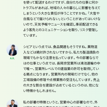
を使って配送するわけですが、自分たちの仕事に何か
トラブルがあれば、地域の人々の暮らしに影響を与えて
しまうという大きな責任が伴うことですかね。「大雪や
台風などで届けられない」ということがあってはいけな
いので、天気予報やニュースを確認し事前配送できる
よう客先とのコミュニケーションを取り、リスク管理し
ています。
シビアという点では、食品関連もそうですね。異物混
入などは絶対許されないですから、私たち製造請負の
現場でもかなり注意を払っています。今の部署ならで
A.K.
はの仕事という点では、長岡京営業所は鴻池運輸の中
で唯一、営業所レベルでの建設業の許可を取得してい
る拠点になります。営業所内の現場だけでなく、他の
工場設備の修理や点検業務の受注もしています。売上
の大きな割合を建設が占めているというのは、他にな
い特徴かもしれません。
私の部署の特徴というと、営業中心の部署なので、外