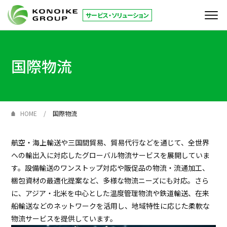
サービス・ソリューション
サービス
国際物流
KONOIKE
ジャーナル
倉庫拠点
HOME
国際物流
お役立ち情報
航空・海上輸送や三国間貿易、貿易代行などを通じて、全世界
への輸出入に対応したグローバル物流サービスを展開していま
コーポレートサイト
す。設備輸送のワンストップ対応や販促品の物流・流通加工、
梱包資材の最適化提案など、多様な物流ニーズにも対応。さら
に、アジア・北米を中心とした温度管理物流や鉄道輸送、在来
JP
EN
船輸送などのネットワークを活用し、地域特性に応じた柔軟な
お問い合わせ
物流サービスを提供しています。