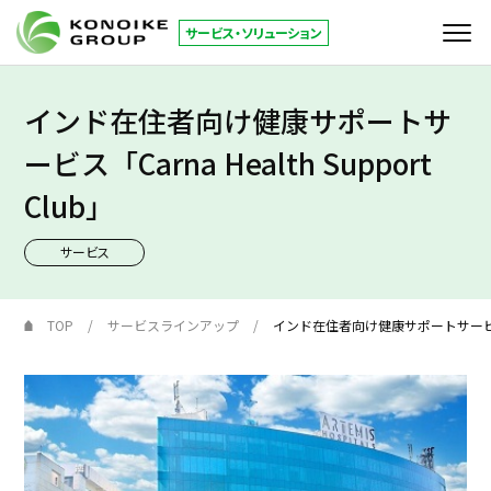
サービス・ソリューション
インド在住者向け健康サポートサ
サービス
ービス「Carna Health Support
KONOIKE
ジャーナル
Club」
倉庫拠点
サービス
お役立ち情報
TOP
サービスラインアップ
インド在住者向け健康サポートサービス「Car
コーポレートサイト
JP
EN
お問い合わせ