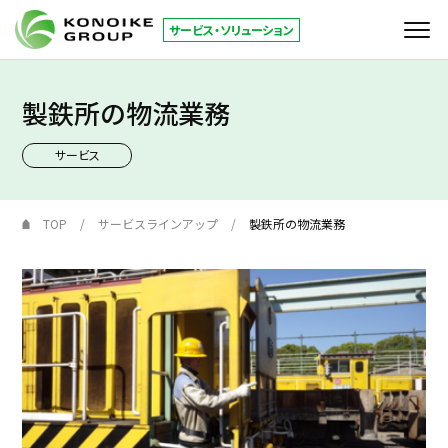
サービス・ソリューション
製鉄所の物流業務
サービス
サービス
KONOIKE
ジャーナル
倉庫拠点
TOP
サービスラインアップ
製鉄所の物流業務
お役立ち情報
コーポレートサイト
JP
EN
お問い合わせ